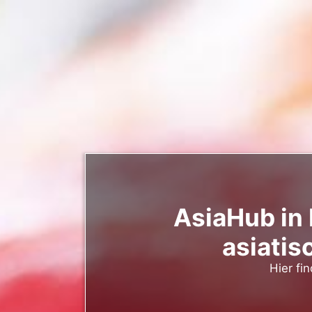
AsiaHub in
asiatis
Hier fi