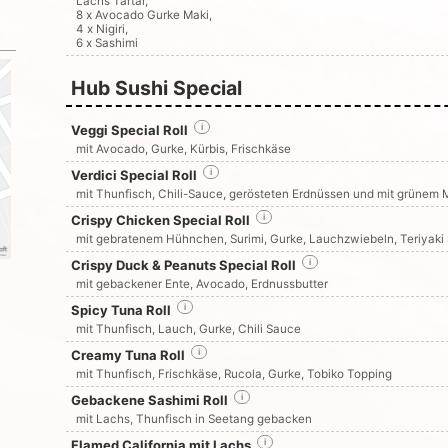
Lachs Tartar,
8 x Avocado Gurke Maki,
4 x Nigiri,
6 x Sashimi
Hub Sushi Special
Veggi Special Roll
i
mit Avocado, Gurke, Kürbis, Frischkäse
Verdici Special Roll
i
mit Thunfisch, Chili-Sauce, gerösteten Erdnüssen und mit grünem
Crispy Chicken Special Roll
i
mit gebratenem Hühnchen, Surimi, Gurke, Lauchzwiebeln, Teriyaki
Crispy Duck & Peanuts Special Roll
i
mit gebackener Ente, Avocado, Erdnussbutter
Spicy Tuna Roll
i
mit Thunfisch, Lauch, Gurke, Chili Sauce
Creamy Tuna Roll
i
mit Thunfisch, Frischkäse, Rucola, Gurke, Tobiko Topping
Gebackene Sashimi Roll
i
mit Lachs, Thunfisch in Seetang gebacken
Flamed California mit Lachs
i