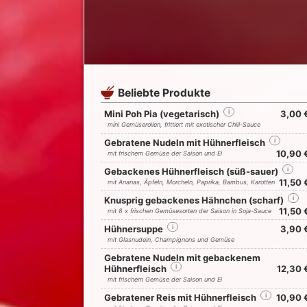
Beliebte Produkte
Mini Poh Pia (vegetarisch)
i
3,00 
mini Gemüserollen, frittiert mit exotischer Chili-Sauce
Gebratene Nudeln mit Hühnerfleisch
i
10,90 
mit frischem Gemüse der Saison und Ei
Gebackenes Hühnerfleisch (süß-sauer)
i
11,50 
mit Ananas, Äpfeln, Morcheln, Paprika, Bambus, Karotten
Knusprig gebackenes Hähnchen (scharf)
i
11,50 
mit 8 x frischen Gemüsesorten der Saison in Soja-Sauce
Hühnersuppe
i
3,90 
mit Glasnudeln, Champignons und Gemüse
Gebratene Nudeln mit gebackenem
Hühnerfleisch
i
12,30 
mit frischem Gemüse der Saison und Ei
Gebratener Reis mit Hühnerfleisch
i
10,90 