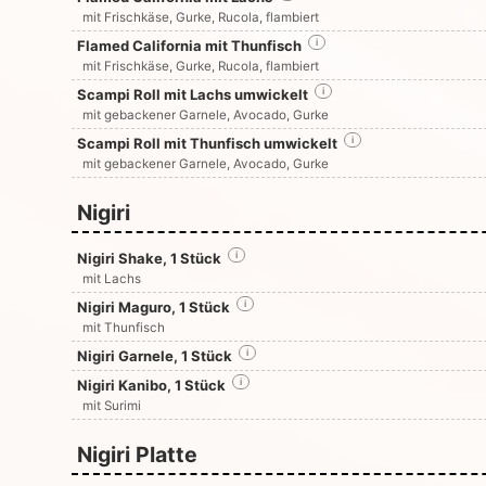
mit Frischkäse, Gurke, Rucola, flambiert
Flamed California mit Thunfisch
i
mit Frischkäse, Gurke, Rucola, flambiert
Scampi Roll mit Lachs umwickelt
i
mit gebackener Garnele, Avocado, Gurke
Scampi Roll mit Thunfisch umwickelt
i
mit gebackener Garnele, Avocado, Gurke
Nigiri
Nigiri Shake, 1 Stück
i
mit Lachs
Nigiri Maguro, 1 Stück
i
mit Thunfisch
Nigiri Garnele, 1 Stück
i
Nigiri Kanibo, 1 Stück
i
mit Surimi
Nigiri Platte