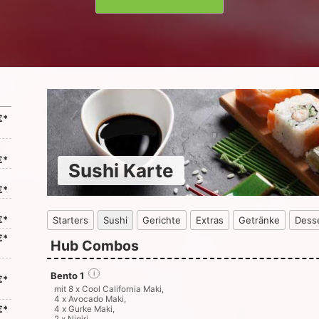
€*
€*
Sushi Karte
€*
€*
Starters
Sushi
Gerichte
Extras
Getränke
Dess
€*
Hub Combos
Bento 1
i
€*
mit 8 x Cool California Maki,
4 x Avocado Maki,
€*
4 x Gurke Maki,