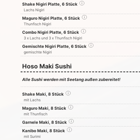
Shake Nigiri Platte, 6 Stück
i
Lachs Nigiri
Maguro Nigiri Platte, 6 Stück
i
Thunfisch Nigiri
Combo Nigiri Platte, 6 Stück
i
3 x Lachs und 3 x Thunfisch Nigiri
Gemischte Nigiri Platte, 6 Stück
i
gemischte Nigiri
Hoso Maki Sushi
Alle Sushi werden mit Seetang außen zubereitet!
Shake Maki, 8 Stück
i
mit Lachs
Maguro Maki, 8 Stück
i
mit Thunfisch
Garnele Maki, 8 Stück
i
Kanibo Maki, 8 Stück
i
mit Surimi