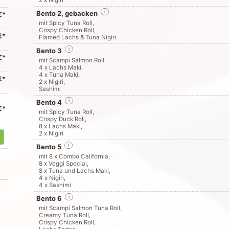
2 x Nigiri
Bento 2, gebacken
i
€*
mit Spicy Tuna Roll,
Crispy Chicken Roll,
€*
Flamed Lachs & Tuna Nigiri
Bento 3
i
€*
mit Scampi Salmon Roll,
4 x Lachs Maki,
4 x Tuna Maki,
€*
2 x Nigiri,
Sashimi
Bento 4
i
€*
mit Spicy Tuna Roll,
Crispy Duck Roll,
8 x Lachs Maki,
2 x Nigiri
Bento 5
i
mit 8 x Combo California,
8 x Veggi Special,
8 x Tuna und Lachs Maki,
4 x Nigiri,
4 x Sashimi
Bento 6
i
mit Scampi Salmon Tuna Roll,
Creamy Tuna Roll,
Crispy Chicken Roll,