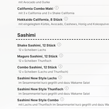
mit Avocado und Gurke
California Combo Maki
i
mit 3 x California und 3 x Shake California
Hokkaido California, 8 Stück
i
mit eingelegtem Kürbis, Avocado, Cashews, Honig und Kokospulve
Sashimi
Shake Sashimi, 12 Stück
i
12 x Scheiben Lachs
Maguro Sashimi, 12 Stück
i
12 x Scheiben Thunfisch
Combo Sashimi, 12 Stück
i
12 x Scheiben (Lachs und Thunfisch)
Sashimi New Style Lachs
i
im Sesammantel kurz gegrillt und dazu Wakame Salat
Sashimi New Style Thunfisch
i
im Sesammantel kurz gegrillt und dazu Wakame Salat
Sashimi New Style Combo
i
mit Lachs und Thunfisch im Sesammantel kurz gegrillt und dazu W