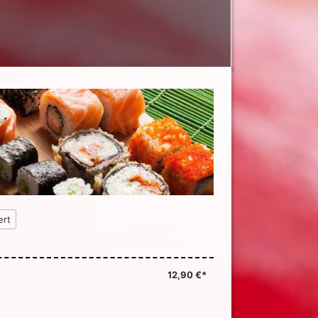
ert
12,90 €*