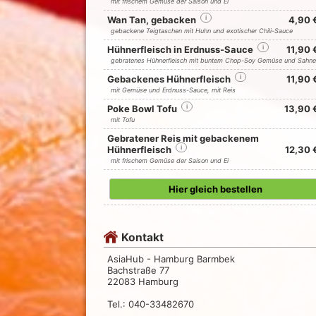
mit frischem Gemüse der Saison und Ei
Wan Tan, gebacken
i
4,90 
gebackene Teigtaschen mit Huhn und exotischer Chili-Sauce
Hühnerfleisch in Erdnuss-Sauce
i
11,90 
gebratenes Hühnerfleisch mit buntem Chop-Soy Gemüse und Sahne
Gebackenes Hühnerfleisch
i
11,90 
mit Gemüse und Erdnuss-Sauce, mit Reis
Poke Bowl Tofu
i
13,90 
mit Tofu
Gebratener Reis mit gebackenem
Hühnerfleisch
i
12,30 
mit frischem Gemüse der Saison und Ei
Hier gleich bestellen
Kontakt
AsiaHub - Hamburg Barmbek
Bachstraße 77
22083 Hamburg
Tel.: 040-33482670